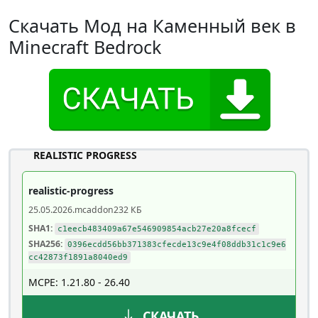
Скачать Мод на Каменный век в
Minecraft Bedrock
REALISTIC PROGRESS
realistic-progress
25.05.2026
.mcaddon
232 КБ
SHA1:
c1eecb483409a67e546909854acb27e20a8fcecf
SHA256:
0396ecdd56bb371383cfecde13c9e4f08ddb31c1c9e6
cc42873f1891a8040ed9
MCPE: 1.21.80 - 26.40
СКАЧАТЬ