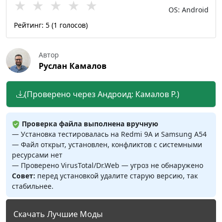
★
★
★
★
★
OS: Android
Рейтинг:
5
(
1
голосов)
Автор
Руслан Камалов
(Проверено через Андроид: Камалов Р.)
Проверка файла выполнена вручную
— Установка тестировалась на Redmi 9A и Samsung A54
— Файл открыт, установлен, конфликтов с системными
ресурсами нет
— Проверено VirusTotal/Dr.Web — угроз не обнаружено
Совет:
перед установкой удалите старую версию, так
стабильнее.
Скачать Лучшие Моды