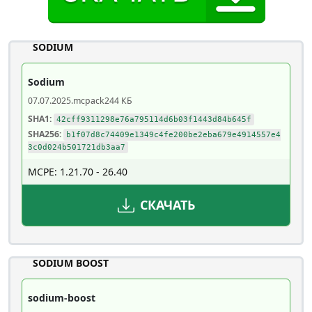
SODIUM
Sodium
07.07.2025
.mcpack
244 КБ
SHA1:
42cff9311298e76a795114d6b03f1443d84b645f
SHA256:
b1f07d8c74409e1349c4fe200be2eba679e4914557e4
3c0d024b501721db3aa7
MCPE: 1.21.70 - 26.40
СКАЧАТЬ
SODIUM BOOST
sodium-boost