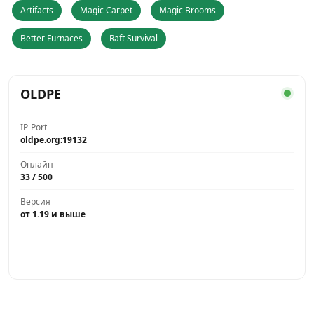
Artifacts
Magic Carpet
Magic Brooms
Better Furnaces
Raft Survival
OLDPE
IP-Port
oldpe.org:19132
Онлайн
33 / 500
Версия
от 1.19 и выше
Играть