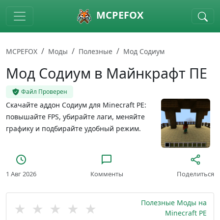
Skip to main content
MCPEFOX
MCPEFOX
Моды
Полезные
Мод Содиум
Мод Содиум в Майнкрафт ПЕ
Файл Проверен
Скачайте аддон Содиум для Minecraft PE:
повышайте FPS, убирайте лаги, меняйте
графику и подбирайте удобный режим.
1 Авг 2026
Комменты
Поделиться
Полезные Моды на
★
★
★
★
★
Minecraft PE