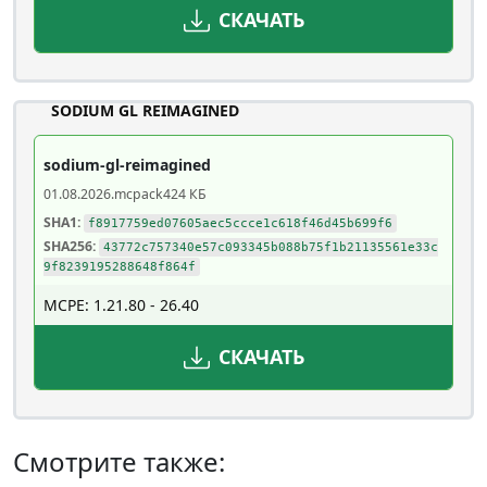
СКАЧАТЬ
SODIUM GL REIMAGINED
sodium-gl-reimagined
01.08.2026
.mcpack
424 КБ
SHA1:
f8917759ed07605aec5ccce1c618f46d45b699f6
SHA256:
43772c757340e57c093345b088b75f1b21135561e33c
9f8239195288648f864f
MCPE: 1.21.80 - 26.40
СКАЧАТЬ
Смотрите также: