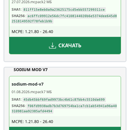
27.07.2026
.mcpack
2 МБ
SHA1:
811ff15e8eb0a9a23625175cd5ebb557299311ce
SHA256:
ac6ffc09912e56dc7fc4108144020b6e5374dee645d8
2518149592f78feb1b9b
MCPE: 1.21.80 - 26.40
СКАЧАТЬ
SODIUM MOD V7
sodium-mod-v7
01.08.2026
.mcpack
7 МБ
SHA1:
45db45bbf69fad9973bc4b61c87bb4c5510da699
SHA256:
f06fd9938adb7b3d769754ba1ca7cb1ab54941a96a40
310981aa92385afd4494
MCPE: 1.21.80 - 26.40