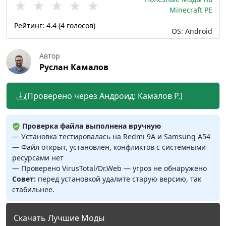
★
★
★
★
★
Minecraft PE
Рейтинг:
4.4
(
4
голосов)
OS: Android
Автор
Руслан Камалов
(Проверено через Андроид: Камалов Р.)
Проверка файла выполнена вручную
— Установка тестировалась на Redmi 9A и Samsung A54
— Файл открыт, установлен, конфликтов с системными
ресурсами нет
— Проверено VirusTotal/Dr.Web — угроз не обнаружено
Совет:
перед установкой удалите старую версию, так
стабильнее.
Скачать Лучшие Моды