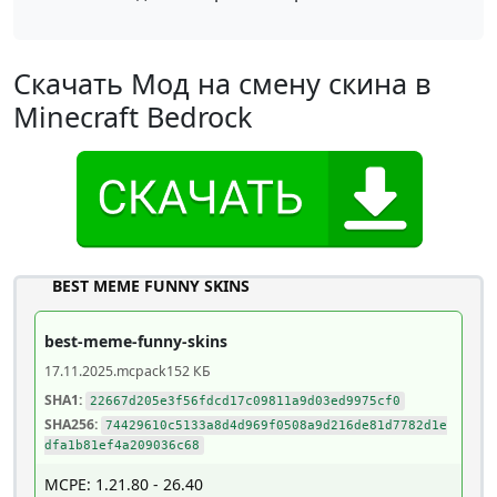
Скачать Мод на смену скина в
Minecraft Bedrock
BEST MEME FUNNY SKINS
best-meme-funny-skins
17.11.2025
.mcpack
152 КБ
SHA1:
22667d205e3f56fdcd17c09811a9d03ed9975cf0
SHA256:
74429610c5133a8d4d969f0508a9d216de81d7782d1e
dfa1b81ef4a209036c68
MCPE: 1.21.80 - 26.40