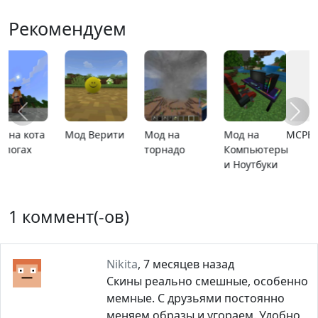
Рекомендуем
MCPE 26.13
MCPE 26.1
Карта
Карта ада
расширяющийся
барьер
1 коммент(-ов)
Nikita
,
7 месяцев назад
Скины реально смешные, особенно
мемные. С друзьями постоянно
меняем образы и угораем. Удобно,