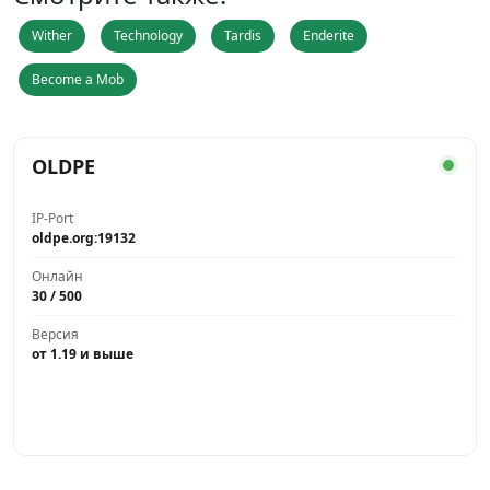
Wither
Technology
Tardis
Enderite
Become a Mob
OLDPE
IP-Port
oldpe.org:19132
Онлайн
30 / 500
Версия
от 1.19 и выше
Играть