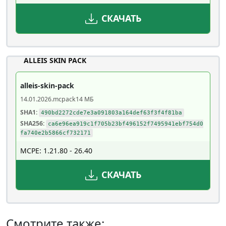
СКАЧАТЬ
ALLEIS SKIN PACK
alleis-skin-pack
14.01.2026
.mcpack
14 МБ
SHA1:
490bd2272cde7e3a091803a164def63f3f4f81ba
SHA256:
ca6e96ea919c1f705b23bf496152f7495941ebf754d0
fa740e2b5866cf732171
MCPE: 1.21.80 - 26.40
СКАЧАТЬ
Смотрите также: