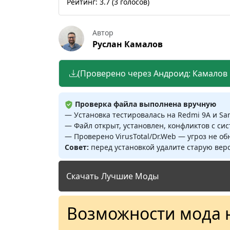
Рейтинг:
3.7
(
3
голосов)
Автор
Руслан Камалов
(Проверено через Андроид: Камалов Р
Проверка файла выполнена вручную
— Установка тестировалась на Redmi 9A и S
— Файл открыт, установлен, конфликтов с си
— Проверено VirusTotal/Dr.Web — угроз не о
Совет:
перед установкой удалите старую верс
Скачать Лучшие Моды
Возможности мода 