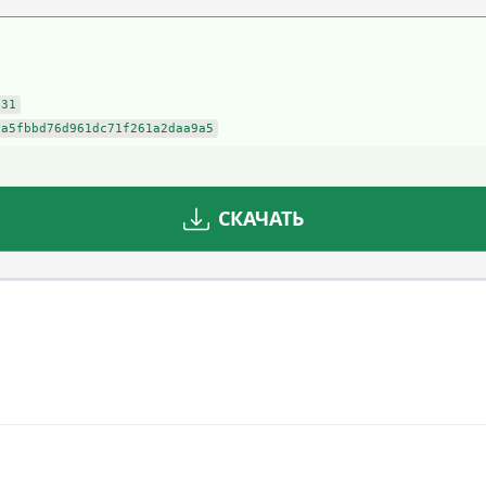
f31
aa5fbbd76d961dc71f261a2daa9a5
СКАЧАТЬ