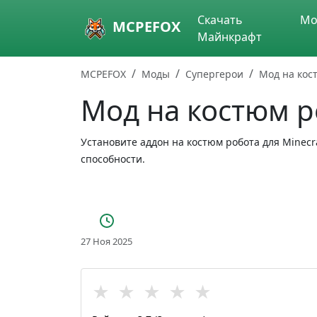
Skip to main content
Скачать
Мо
MCPEFOX
Майнкрафт
MCPEFOX
Моды
Супергерои
Мод на кос
Мод на костюм р
Установите аддон на костюм робота для Minecr
способности.
27 Ноя 2025
★
★
★
★
★