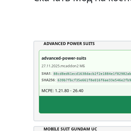
ADVANCED POWER SUITS
advanced-power-suits
27.11.2025
.mcaddon
2 МБ
SHA1:
88cd8ed61ecd1638dacb2f2e1884e1f82982a
SHA256:
639b7fbcf35e661f8e016f6ae33e546e2fb
MCPE: 1.21.80 - 26.40
MOBILE SUIT GUNDAM UC