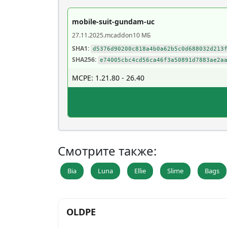
mobile-suit-gundam-uc
27.11.2025
.mcaddon
10 МБ
SHA1:
d5376d90200c818a4b0a62b5c0d688032d213
SHA256:
e74005cbc4cd56ca46f3a50891d7883ae2a
MCPE: 1.21.80 - 26.40
Смотрите также:
Bia
Luna
Ellie
Slime
Bags
OLDPE