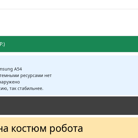
.)
amsung A54
стемными ресурсами нет
бнаружено
ию, так стабильнее.
на костюм робота