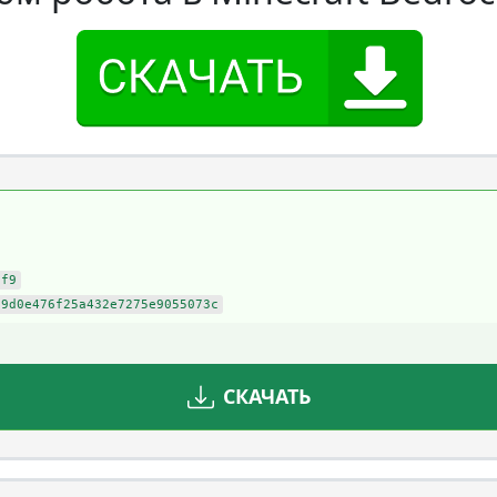
bf9
99d0e476f25a432e7275e9055073c
СКАЧАТЬ