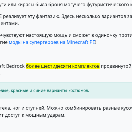
уги или кирасы была броня могучего футуристического 
реализует эту фантазию. Здесь несколько вариантов за
ентами.
почувствуют настоящую мощь и сможет в одиночку прот
угие
моды на супергероев на Minecraft PE
!
aft Bedrock
более шестидесяти комплектов
продвинутой 
.
овые, красные и синие варианты костюмов.
 тела, ног и ступней. Можно комбинировать разные кус
ит доступ к мощным ударам.