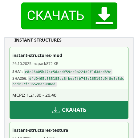
INSTANT STRUCTURES
instant-structures-mod
26.10.2025
.mcpack
872 КБ
SHA1:
e8c46b05b474c5daedf59cc9a224d0f1d3ded39c
SHA256:
d4d0465c385185dc8fbea7fb743e165192d9f8e8a8dc
cddc17fc365c8eb990ed
MCPE: 1.21.80 - 26.40
СКАЧАТЬ
instant-structures-textura