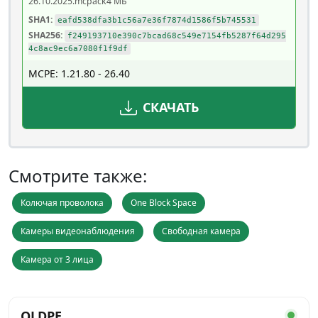
26.10.2025
.mcpack
4 МБ
SHA1:
eafd538dfa3b1c56a7e36f7874d1586f5b745531
SHA256:
f249193710e390c7bcad68c549e7154fb5287f64d295
4c8ac9ec6a7080f1f9df
MCPE: 1.21.80 - 26.40
СКАЧАТЬ
Смотрите также:
Колючая проволока
One Block Space
Камеры видеонаблюдения
Свободная камера
Камера от 3 лица
OLDPE