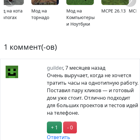
MCPE 26.1
Карта
Карта ада
MCPE
расширяющийся
1.21.110.20
барьер
1 коммент(-ов)
guilder
,
7 месяцев назад
Очень выручает, когда не хочется
тратить часы на однотипную работу.
Поставил пару кликов — и готовый
дом уже стоит. Отлично подходит
для больших проектов и тестов идей
на телефоне.
+ 1
- 0
Ответить