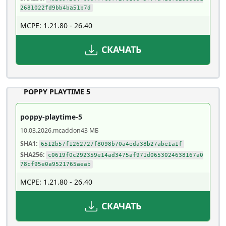
2681022fd9bb4ba51b7d
MCPE: 1.21.80 - 26.40
СКАЧАТЬ
POPPY PLAYTIME 5
poppy-playtime-5
10.03.2026
.mcaddon
43 МБ
SHA1:
6512b57f1262727f8098b70a4eda38b27abe1a1f
SHA256:
c0619f0c292359e14ad3475af971d0653024638167a0
78cf95e0a9521765aeab
MCPE: 1.21.80 - 26.40
СКАЧАТЬ