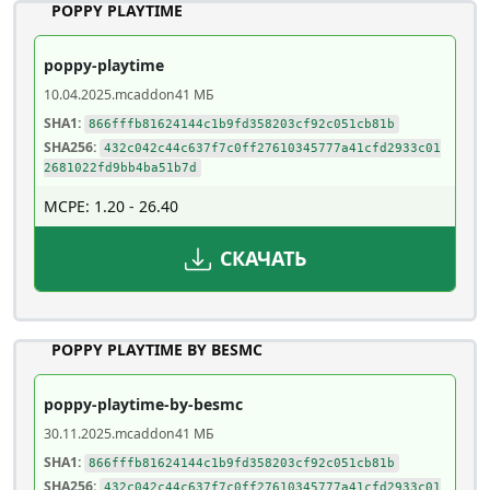
POPPY PLAYTIME
poppy-playtime
10.04.2025
.mcaddon
41 МБ
SHA1:
866fffb81624144c1b9fd358203cf92c051cb81b
SHA256:
432c042c44c637f7c0ff27610345777a41cfd2933c01
2681022fd9bb4ba51b7d
MCPE: 1.20 - 26.40
СКАЧАТЬ
POPPY PLAYTIME BY BESMC
poppy-playtime-by-besmc
30.11.2025
.mcaddon
41 МБ
SHA1:
866fffb81624144c1b9fd358203cf92c051cb81b
SHA256:
432c042c44c637f7c0ff27610345777a41cfd2933c01