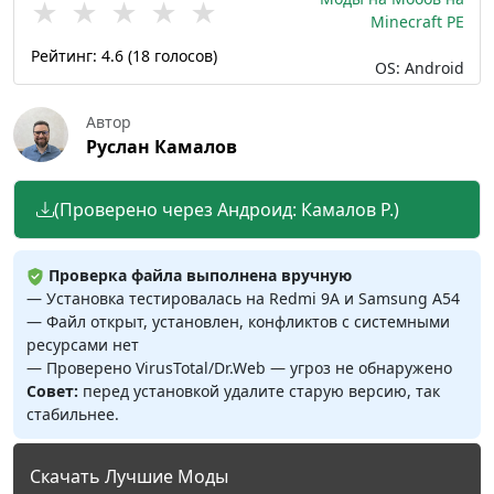
★
★
★
★
★
Minecraft PE
Рейтинг:
4.6
(
18
голосов)
OS: Android
Автор
Руслан Камалов
(Проверено через Андроид: Камалов Р.)
Проверка файла выполнена вручную
— Установка тестировалась на Redmi 9A и Samsung A54
— Файл открыт, установлен, конфликтов с системными
ресурсами нет
— Проверено VirusTotal/Dr.Web — угроз не обнаружено
Совет:
перед установкой удалите старую версию, так
стабильнее.
Скачать Лучшие Моды