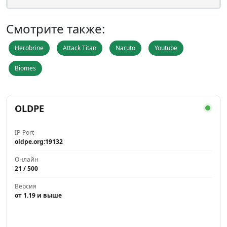
Смотрите также:
Herobrine
Attack Titan
Naruto
Youtube
Biomes
OLDPE
IP-Port
oldpe.org:19132
Онлайн
21 / 500
Версия
от 1.19 и выше
Играть