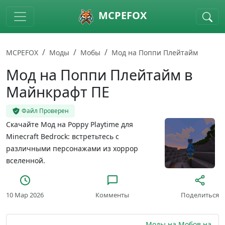
Skip to main content
MCPEFOX
MCPEFOX
Моды
Мобы
Мод на Поппи Плейтайм
Мод на Поппи Плейтайм в
Майнкрафт ПЕ
Файл Проверен
Скачайте Мод на Poppy Playtime для
Minecraft Bedrock: встретьтесь с
различными персонажами из хоррор
вселенной.
10 Мар 2026
Комменты
Поделиться
Моды на Мобов на