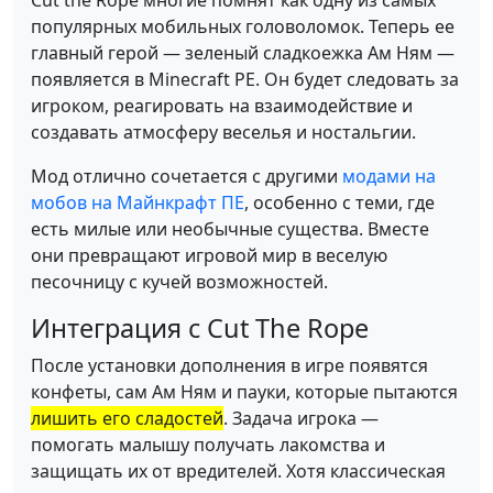
Cut the Rope многие помнят как одну из самых
популярных мобильных головоломок. Теперь ее
главный герой — зеленый сладкоежка Ам Ням —
появляется в Minecraft PE. Он будет следовать за
игроком, реагировать на взаимодействие и
создавать атмосферу веселья и ностальгии.
Мод отлично сочетается с другими
модами на
мобов на Майнкрафт ПЕ
, особенно с теми, где
есть милые или необычные существа. Вместе
они превращают игровой мир в веселую
песочницу с кучей возможностей.
Интеграция с Cut The Rope
После установки дополнения в игре появятся
конфеты, сам Ам Ням и пауки, которые пытаются
лишить его сладостей
. Задача игрока —
помогать малышу получать лакомства и
защищать их от вредителей. Хотя классическая