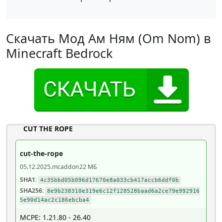
Скачать Мод Ам Ням (Om Nom) в
Minecraft Bedrock
CUT THE ROPE
cut-the-rope
05.12.2025
.mcaddon
22 МБ
SHA1:
4c35bbd05b096d17670e8a033cb417accb6ddf0b
SHA256:
8e9b238310e319e6c12f128528baad6a2ce79e992916
5e90d14ac2c186ebcba4
MCPE: 1.21.80 - 26.40