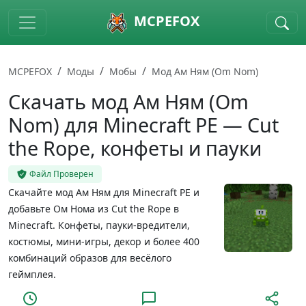
Skip to main content
MCPEFOX
MCPEFOX
Моды
Мобы
Мод Ам Ням (Om Nom)
Скачать мод Ам Ням (Om
Nom) для Minecraft PE — Cut
the Rope, конфеты и пауки
Файл Проверен
Скачайте мод Ам Ням для Minecraft PE и
добавьте Ом Нома из Cut the Rope в
Minecraft. Конфеты, пауки-вредители,
костюмы, мини-игры, декор и более 400
комбинаций образов для весёлого
геймплея.