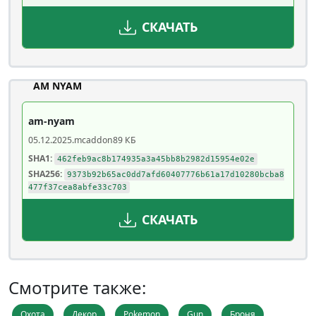
СКАЧАТЬ
AM NYAM
am-nyam
05.12.2025
.mcaddon
89 КБ
SHA1:
462feb9ac8b174935a3a45bb8b2982d15954e02e
SHA256:
9373b92b65ac0dd7afd60407776b61a17d10280bcba8
477f37cea8abfe33c703
СКАЧАТЬ
Смотрите также:
Охота
Декор
Pokemon
Gun
Броня