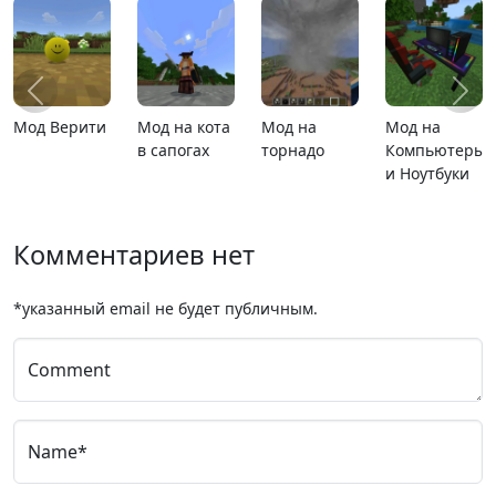
MCPE 26.13
MCPE 26.1
Карта
Карта ада
теры
расширяющийся
уки
барьер
Комментариев нет
*указанный email не будет публичным.
Comment
Name*