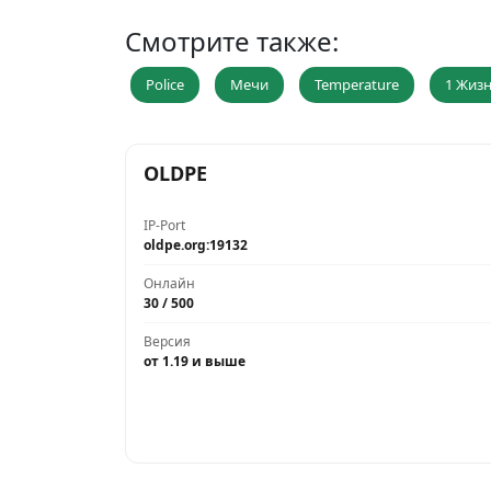
Смотрите также:
Police
Мечи
Temperature
1 Жиз
OLDPE
IP-Port
oldpe.org:19132
Онлайн
30 / 500
Версия
от 1.19 и выше