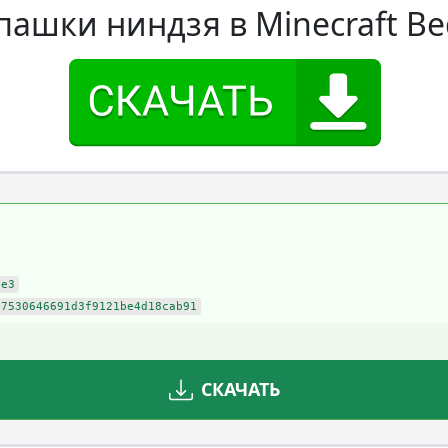
пашки ниндзя в Minecraft Be
6e3
07530646691d3f9121be4d18cab91
СКАЧАТЬ