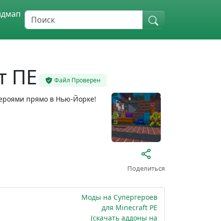
идмап
т ПЕ
Файл Проверен
героями прямо в Нью-Йорке!
Поделиться
Моды на Супергероев
для Minecraft PE
(скачать аддоны на