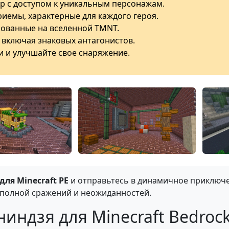
р с доступом к уникальным персонажам.
иемы, характерные для каждого героя.
нованные на вселенной TMNT.
 включая знаковых антагонистов.
и и улучшайте свое снаряжение.
ля Minecraft PE
и отправьтесь в динамичное приключе
 полной сражений и неожиданностей.
индзя для Minecraft Bedroc