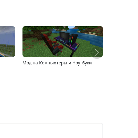
ер
Карта ада