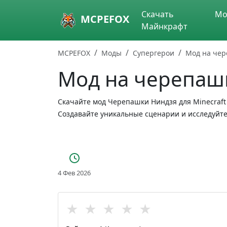
Skip to main content
Скачать
Мо
MCPEFOX
Майнкрафт
MCPEFOX
Моды
Супергерои
Мод на чер
Мод на черепаш
Скачайте мод Черепашки Ниндзя для Minecraft
Создавайте уникальные сценарии и исследуйт
4 Фев 2026
★
★
★
★
★