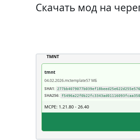
Скачать мод на чере
TMNT
tmnt
04.02.2026
.mctemplate
57 МБ
SHA1:
277bb4079077b039ef18beed25e622d255e57
SHA256:
f5496a22f0b22fc3343ad01116093fcaa35
MCPE: 1.21.80 - 26.40