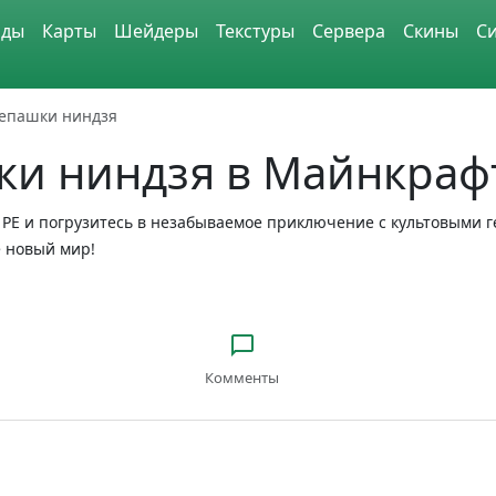
ды
Карты
Шейдеры
Текстуры
Сервера
Скины
С
епашки ниндзя
ки ниндзя в Майнкраф
 PE и погрузитесь в незабываемое приключение с культовыми 
е новый мир!
Комменты