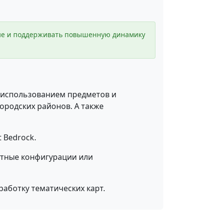
ение и поддерживать повышенную динамику
 использованием предметов и
родских районов. А также
 Bedrock.
етные конфигурации или
работку тематических карт.