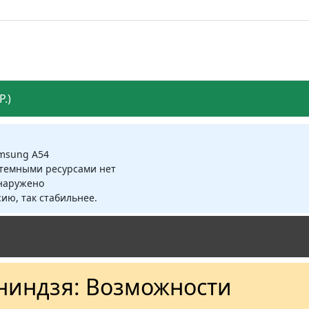
.)
amsung A54
стемными ресурсами нет
бнаружено
ию, так стабильнее.
ниндзя: Возможности