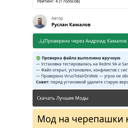
Рейтинг:
4
(
1
голосов)
Автор
Руслан Камалов
(Проверено через Андроид: Камалов Р
Проверка файла выполнена вручную
— Установка тестировалась на Redmi 9A и S
— Файл открыт, установлен, конфликтов с си
— Проверено VirusTotal/Dr.Web — угроз не о
Совет:
перед установкой удалите старую верс
Скачать Лучшие Моды
Мод на черепашки 