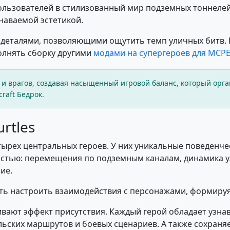
льзователей в стилизованный мир подземных тоннелей 
наваемой эстетикой.
 деталями, позволяющими ощутить темп уличных битв.
олнять сборку другими
модами на супергероев для MCP
 и врагов, создавая насыщенный игровой баланс, который орг
raft Бедрок.
rtles
ырех центральных героев. У них уникальные поведенче
остью: перемещения по подземным каналам, динамика у
ие.
сть настроить взаимодействия с персонажами, формиру
вают эффект присутствия. Каждый герой обладает узна
льских маршрутов и боевых сценариев. А также сохран