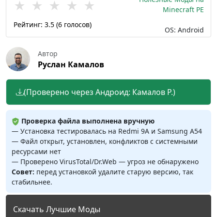
★
★
★
★
★
Minecraft PE
Рейтинг:
3.5
(
6
голосов)
OS: Android
Автор
Руслан Камалов
(Проверено через Андроид: Камалов Р.)
Проверка файла выполнена вручную
— Установка тестировалась на Redmi 9A и Samsung A54
— Файл открыт, установлен, конфликтов с системными
ресурсами нет
— Проверено VirusTotal/Dr.Web — угроз не обнаружено
Совет:
перед установкой удалите старую версию, так
стабильнее.
Скачать Лучшие Моды