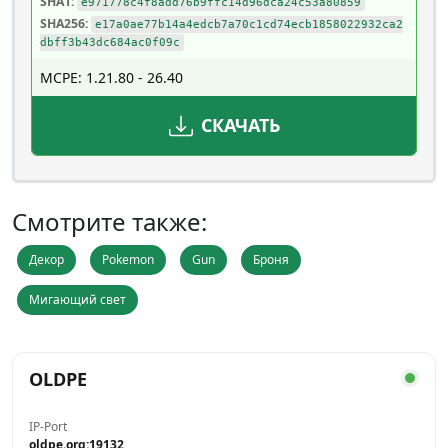
SHA1:
e971778c4f8add76b9ffc14d96dca24c53a80859
SHA256:
e17a0ae77b14a4edcb7a70c1cd74ecb1858022932ca2
dbff3b43dc684ac0f09c
MCPE: 1.21.80 - 26.40
СКАЧАТЬ
Смотрите также:
Декор
Pokemon
Gun
Броня
Мигающий свет
OLDPE
IP-Port
oldpe.org:19132