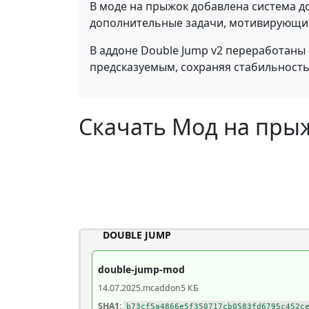
В моде на прыжок добавлена система д
дополнительные задачи, мотивирующие
В аддоне Double Jump v2 переработаны
предсказуемым, сохраняя стабильность
Скачать Мод на прыж
DOUBLE JUMP
double-jump-mod
14.07.2025
.mcaddon
5 КБ
SHA1:
b73cf5a4866e5f350717cb0583fd6795c452c