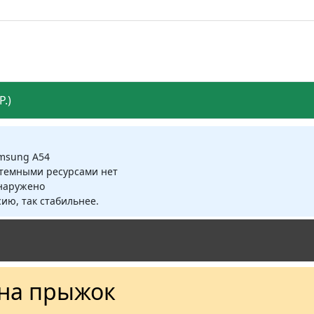
.)
amsung A54
стемными ресурсами нет
бнаружено
ию, так стабильнее.
на прыжок