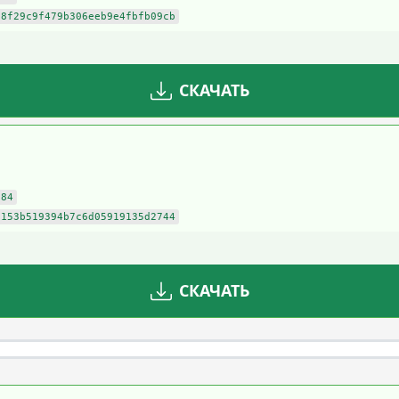
78f29c9f479b306eeb9e4fbfb09cb
СКАЧАТЬ
384
0153b519394b7c6d05919135d2744
СКАЧАТЬ