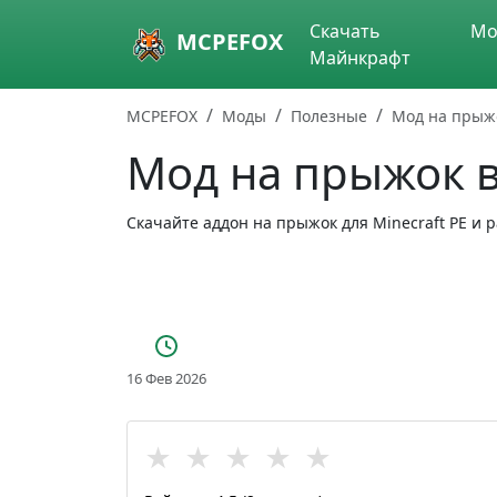
Skip to main content
Скачать
Мо
MCPEFOX
Майнкрафт
MCPEFOX
Моды
Полезные
Мод на прыж
Мод на прыжок 
Скачайте аддон на прыжок для Minecraft PE и
16 Фев 2026
★
★
★
★
★