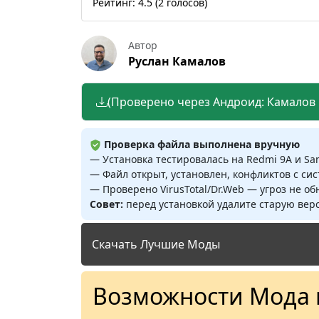
Рейтинг:
4.5
(
2
голосов)
Автор
Руслан Камалов
(Проверено через Андроид: Камалов Р
Проверка файла выполнена вручную
— Установка тестировалась на Redmi 9A и S
— Файл открыт, установлен, конфликтов с си
— Проверено VirusTotal/Dr.Web — угроз не о
Совет:
перед установкой удалите старую верс
Скачать Лучшие Моды
Возможности Мода 