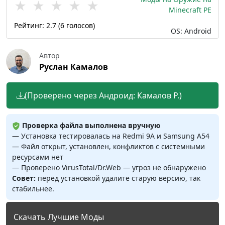
★
★
★
★
★
Minecraft PE
Рейтинг:
2.7
(
6
голосов)
OS: Android
Автор
Руслан Камалов
(Проверено через Андроид: Камалов Р.)
Проверка файла выполнена вручную
— Установка тестировалась на Redmi 9A и Samsung A54
— Файл открыт, установлен, конфликтов с системными
ресурсами нет
— Проверено VirusTotal/Dr.Web — угроз не обнаружено
Совет:
перед установкой удалите старую версию, так
стабильнее.
Скачать Лучшие Моды