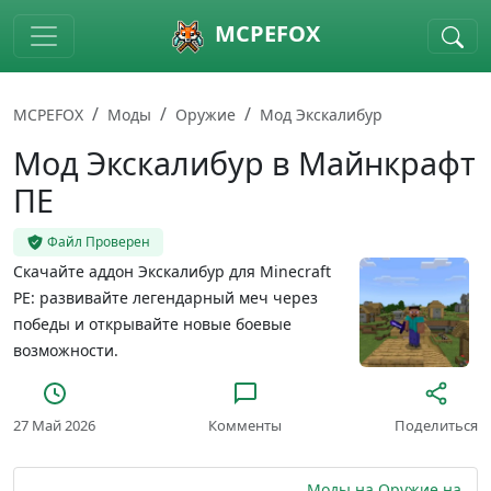
Skip to main content
MCPEFOX
MCPEFOX
Моды
Оружие
Мод Экскалибур
Мод Экскалибур в Майнкрафт
ПЕ
Файл Проверен
Скачайте аддон Экскалибур для Minecraft
PE: развивайте легендарный меч через
победы и открывайте новые боевые
возможности.
27 Май 2026
Комменты
Поделиться
Моды на Оружие на