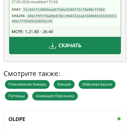
27.05.2026
.mcaddon
172 КБ
SHA1:
51c841f13850eea87faba358bf72c78a98cff402
SHA256:
496cf9f1fdad9e670cc96447a1ae12d0b82d24323d11
e9a17ff642b15d55b154
MCPE: 1.21.80 - 26.40
СКАЧАТЬ
Смотрите также:
Покачивание Камеры
Эмоции
Эйфелева Башня
Питомцы
Анимация Персонажа
OLDPE