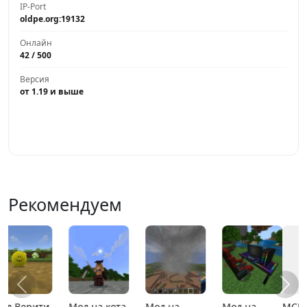
IP-Port
oldpe.org:19132
Онлайн
42 / 500
Версия
от 1.19 и выше
Играть
Рекомендуем
MCPE 26.13
MCPE 26.1
Карта
Карта ада