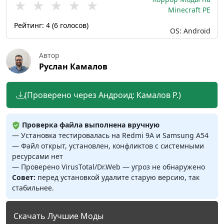
★
★
★
★
★
Minecraft PE
Рейтинг:
4
(
6
голосов)
OS: Android
Автор
Руслан Камалов
(Проверено через Андроид: Камалов Р.)
Проверка файла выполнена вручную
— Установка тестировалась на Redmi 9A и Samsung A54
— Файл открыт, установлен, конфликтов с системными
ресурсами нет
— Проверено VirusTotal/Dr.Web — угроз не обнаружено
Совет:
перед установкой удалите старую версию, так
стабильнее.
Скачать Лучшие Моды