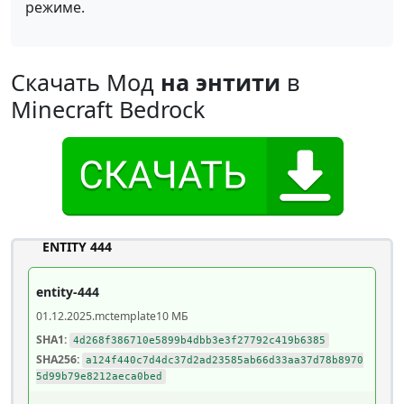
режиме.
Скачать Мод
на энтити
в
Minecraft Bedrock
ENTITY 444
entity-444
01.12.2025
.mctemplate
10 МБ
SHA1:
4d268f386710e5899b4dbb3e3f27792c419b6385
SHA256:
a124f440c7d4dc37d2ad23585ab66d33aa37d78b8970
5d99b79e8212aeca0bed