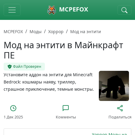
Skip to main content
MCPEFOX
MCPEFOX
Моды
Хоррор
Мод на энтити
Мод на энтити в Майнкрафт
ПЕ
Файл Проверен
Установите аддон на энтити для Minecraft
Bedrock: кошмары наяву, триллер,
страшное приключение, темные монстры.
1 Дек 2025
Комменты
Поделиться
Хоррор Моды на