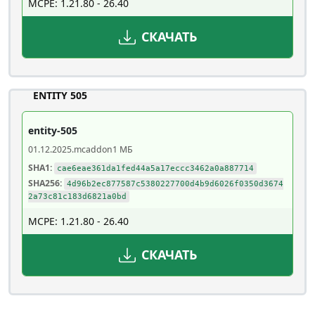
MCPE: 1.21.80 - 26.40
СКАЧАТЬ
ENTITY 505
entity-505
01.12.2025
.mcaddon
1 МБ
SHA1:
cae6eae361da1fed44a5a17eccc3462a0a887714
SHA256:
4d96b2ec877587c5380227700d4b9d6026f0350d3674
2a73c81c183d6821a0bd
MCPE: 1.21.80 - 26.40
СКАЧАТЬ