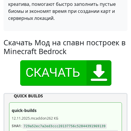
креатива, помогают быстро заполнить пустые
биомы и экономят время при создании карт и
серверных локаций.
Скачать Мод на спавн построек в
Minecraft Bedrock
QUICK BUILDS
quick-builds
12.11.2025
.mcaddon
262 КБ
SHA1:
729a52ec7a2ed3ccc20137756c52844391969139