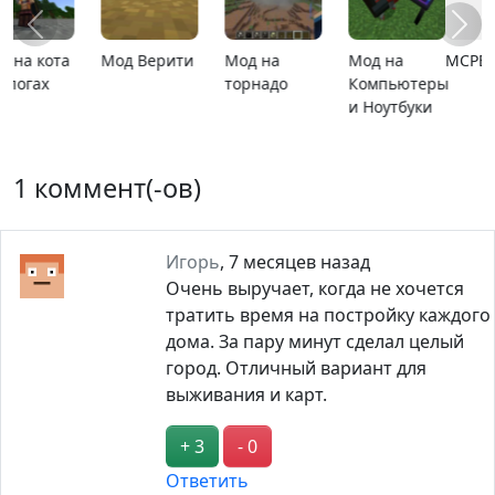
MCPE 26.13
MCPE 26.1
Карта
Карта ада
расширяющийся
барьер
1 коммент(-ов)
Игорь
,
7 месяцев назад
Очень выручает, когда не хочется
тратить время на постройку каждого
дома. За пару минут сделал целый
город. Отличный вариант для
выживания и карт.
+ 3
- 0
Ответить