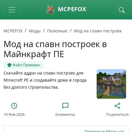
Skip to main content
MCPEFOX
MCPEFOX
Моды
Полезные
Мод на спавн построек
Мод на спавн построек в
Майнкрафт ПЕ
Файл Проверен
Скачайте аддон на спавн построек для
Minecraft PE и создавайте дома и города
без долгого строительства.
16 Янв 2026
Комменты
Поделиться
Полезные Моды на