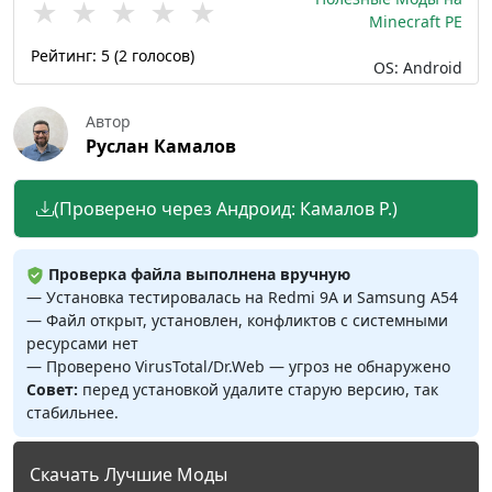
★
★
★
★
★
Minecraft PE
Рейтинг:
5
(
2
голосов)
OS: Android
Автор
Руслан Камалов
(Проверено через Андроид: Камалов Р.)
Проверка файла выполнена вручную
— Установка тестировалась на Redmi 9A и Samsung A54
— Файл открыт, установлен, конфликтов с системными
ресурсами нет
— Проверено VirusTotal/Dr.Web — угроз не обнаружено
Совет:
перед установкой удалите старую версию, так
стабильнее.
Скачать Лучшие Моды