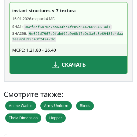
instant-structures-v-7-textura
16.01.2026
.mcpack
4 МБ
SHA1:
06ef8af6870e7ba634bb4fe85c644266594614d1
SHA256:
9e621d7967d0fabd92a9e0b17b0c3a6b5e6948fd4daa
3ee92d199c43f24247dc
MCPE: 1.21.80 - 26.40
СКАЧАТЬ
Смотрите также:
Anime Waifus
Army Uniform
Blinds
Theia Dimension
Hopper