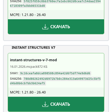
SHA256:
5f825f059c0bb3760ecfa1ebc662d0cea7c54daa2394
6718309fa3bb06531bd0
MCPE: 1.21.80 - 26.40
СКАЧАТЬ
INSTANT STRUCTURES V7
instant-structures-v-7-mod
16.01.2026
.mcpack
872 КБ
SHA1:
9c16ceafa8dca898508c894a42d6f5df74e9d6d6
SHA256:
780d80262492d6972b7b0c284e313a649973d25c5bf5
d4bd0b6cb7bb3b624af5
MCPE: 1.21.80 - 26.40
СКАЧАТЬ