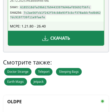
26.12.2025
.mcaddon
66 МБ
SHA1:
6185518dfa39b617b94433979d46af05692f56fc
SHA256:
7c2ae56fcb1f242f34cb8e93f3cbcf378addcfed0d62
7dc9197739f11e9faefe
MCPE: 1.21.80 - 26.40
СКАЧАТЬ
Смотрите также:
Doctor Strange
Teleport
Sleeping Bags
Earth Magic
Jetpack
OLDPE