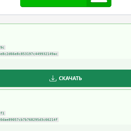
79c
9e8c2d66e8c853197c449932149ac
СКАЧАТЬ
cf1
b0dae89057cb7b768295d3c66214f