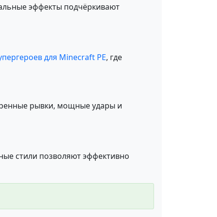
уальные эффекты подчёркивают
упергероев для Minecraft PE
, где
оренные рывки, мощные удары и
ьные стили позволяют эффективно