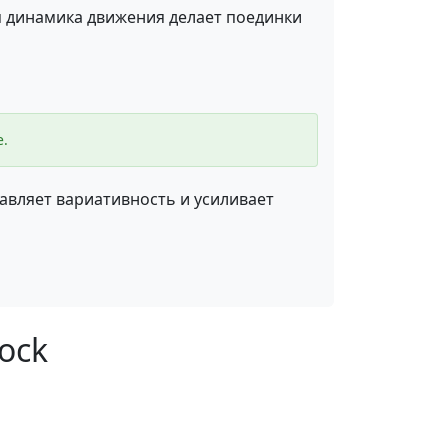
я динамика движения делает поединки
е.
вляет вариативность и усиливает
ock