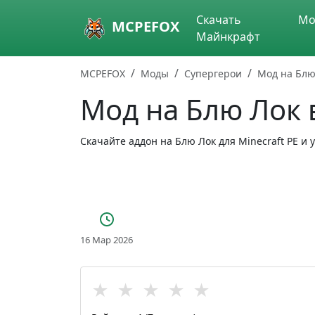
Skip to main content
Скачать
Мо
MCPEFOX
Майнкрафт
MCPEFOX
Моды
Супергерои
Мод на Блю
Мод на Блю Лок 
Скачайте аддон на Блю Лок для Minecraft PE 
16 Мар 2026
★
★
★
★
★