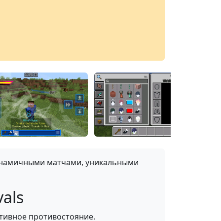
инамичными матчами, уникальными
vals
тивное противостояние.