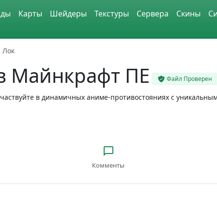
ды
Карты
Шейдеры
Текстуры
Сервера
Скины
С
 Лок
в Майнкрафт ПЕ
Файл Проверен
и участвуйте в динамичных аниме-противостояниях с уникальны
Комменты