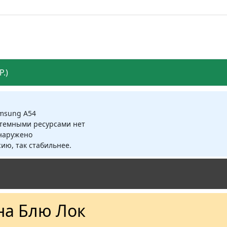
.)
amsung A54
стемными ресурсами нет
бнаружено
ию, так стабильнее.
на Блю Лок