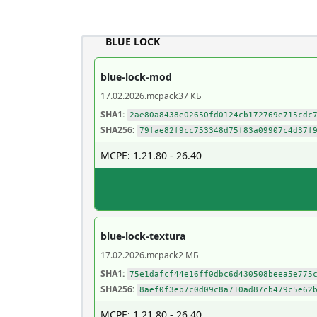
BLUE LOCK
blue-lock-mod
17.02.2026
.mcpack
37 КБ
SHA1:
2ae80a8438e02650fd0124cb172769e715cdc
SHA256:
79fae82f9cc753348d75f83a09907c4d37f
MCPE: 1.21.80 - 26.40
blue-lock-textura
17.02.2026
.mcpack
2 МБ
SHA1:
75e1dafcf44e16ff0dbc6d430508beea5e775
SHA256:
8aef0f3eb7c0d09c8a710ad87cb479c5e62
MCPE: 1.21.80 - 26.40