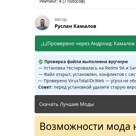
Рейтинг:
4
(
7
голосов)
Автор
Руслан Камалов
(Проверено через Андроид: Камалов Р
Проверка файла выполнена вручную
— Установка тестировалась на Redmi 9A и S
— Файл открыт, установлен, конфликтов с си
— Проверено VirusTotal/Dr.Web — угроз не о
Совет:
перед установкой удалите старую верс
Скачать Лучшие Моды
Возможности мода 