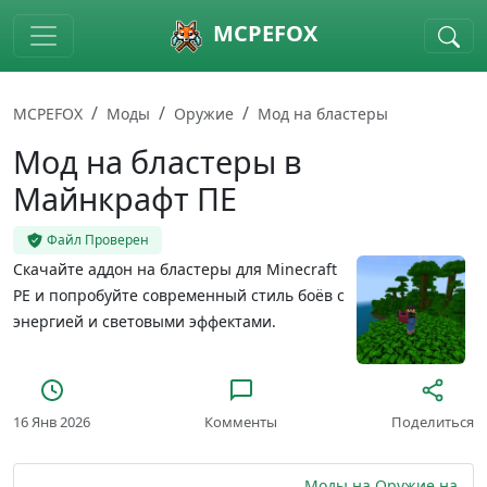
Skip to main content
MCPEFOX
MCPEFOX
Моды
Оружие
Мод на бластеры
Мод на бластеры в
Майнкрафт ПЕ
Файл Проверен
Скачайте аддон на бластеры для Minecraft
PE и попробуйте современный стиль боёв с
энергией и световыми эффектами.
16 Янв 2026
Комменты
Поделиться
Моды на Оружие на