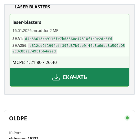
LASER BLASTERS
laser-blasters
16.01.2026
.mcaddon
2 МБ
SHA1:
d4e33618ca9116fe7b63560e47818f1b9e2dc6fd
SHA256:
e612cd0f1994bff397d37b9ce9f44b5a6dba3a500b05
0c3c8ba1749b1b64a2ed
MCPE: 1.21.80 - 26.40
СКАЧАТЬ
OLDPE
IP-Port
oldpe.org:19132