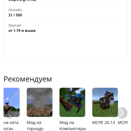
Онлайн
21 / 500
Версия
от 1.19 и выше
Играть
Рекомендуем
MCPE 26.1
Карта
Карта ада
MCPE
расширяющийся
1.21.110.20