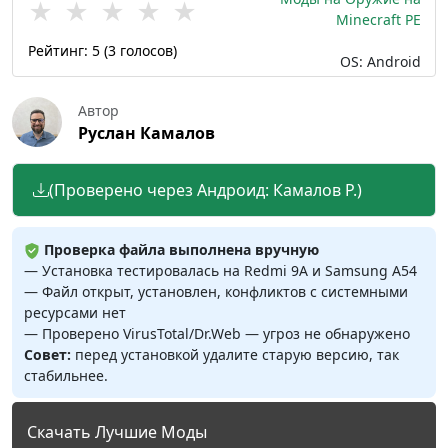
★
★
★
★
★
Minecraft PE
Рейтинг:
5
(
3
голосов)
OS: Android
Автор
Руслан Камалов
(Проверено через Андроид: Камалов Р.)
Проверка файла выполнена вручную
— Установка тестировалась на Redmi 9A и Samsung A54
— Файл открыт, установлен, конфликтов с системными
ресурсами нет
— Проверено VirusTotal/Dr.Web — угроз не обнаружено
Совет:
перед установкой удалите старую версию, так
стабильнее.
Скачать Лучшие Моды