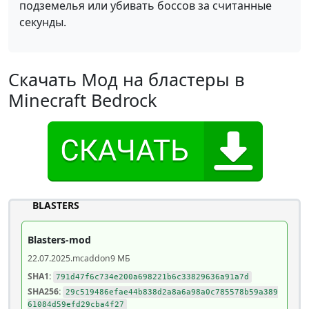
подземелья или убивать боссов за считанные
секунды.
Скачать Мод на бластеры в
Minecraft Bedrock
BLASTERS
Blasters-mod
22.07.2025
.mcaddon
9 МБ
SHA1:
791d47f6c734e200a698221b6c33829636a91a7d
SHA256:
29c519486efae44b838d2a8a6a98a0c785578b59a389
61084d59efd29cba4f27