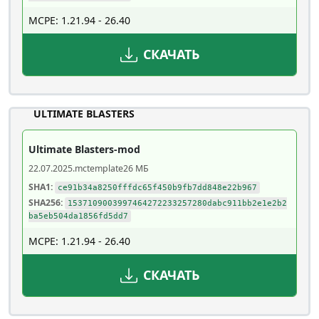
MCPE: 1.21.94 - 26.40
СКАЧАТЬ
ULTIMATE BLASTERS
Ultimate Blasters-mod
22.07.2025
.mctemplate
26 МБ
SHA1:
ce91b34a8250fffdc65f450b9fb7dd848e22b967
SHA256:
1537109003997464272233257280dabc911bb2e1e2b2
ba5eb504da1856fd5dd7
MCPE: 1.21.94 - 26.40
СКАЧАТЬ