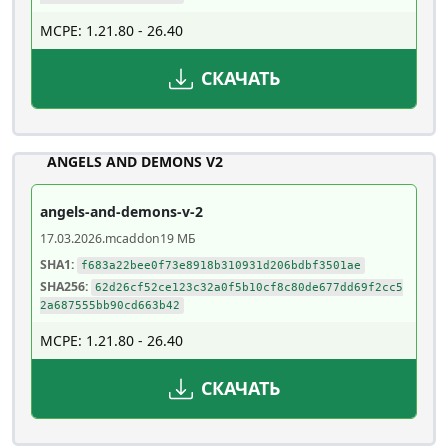
MCPE: 1.21.80 - 26.40
СКАЧАТЬ
ANGELS AND DEMONS V2
angels-and-demons-v-2
17.03.2026
.mcaddon
19 МБ
SHA1:
f683a22bee0f73e8918b310931d206bdbf3501ae
SHA256:
62d26cf52ce123c32a0f5b10cf8c80de677dd69f2cc5
2a687555bb90cd663b42
MCPE: 1.21.80 - 26.40
СКАЧАТЬ