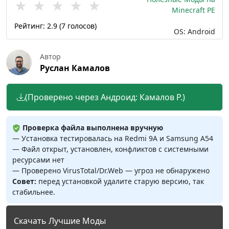
★
★
★
★
★
Minecraft PE
Рейтинг:
2.9
(
7
голосов)
OS: Android
Автор
Руслан Камалов
(Проверено через Андроид: Камалов Р.)
Проверка файла выполнена вручную
— Установка тестировалась на Redmi 9A и Samsung A54
— Файл открыт, установлен, конфликтов с системными
ресурсами нет
— Проверено VirusTotal/Dr.Web — угроз не обнаружено
Совет:
перед установкой удалите старую версию, так
стабильнее.
Скачать Лучшие Моды