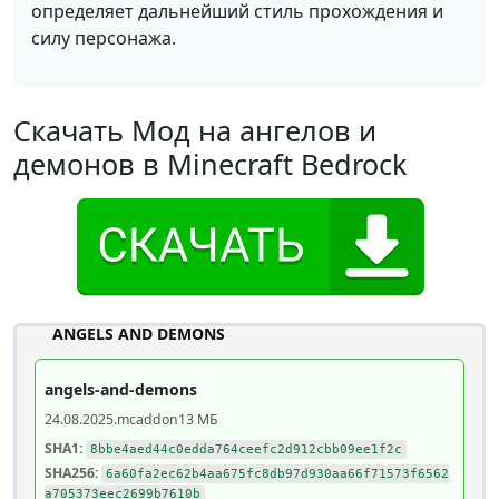
определяет дальнейший стиль прохождения и
силу персонажа.
Скачать Мод на ангелов и
демонов в Minecraft Bedrock
ANGELS AND DEMONS
angels-and-demons
24.08.2025
.mcaddon
13 МБ
SHA1:
8bbe4aed44c0edda764ceefc2d912cbb09ee1f2c
SHA256:
6a60fa2ec62b4aa675fc8db97d930aa66f71573f6562
a705373eec2699b7610b