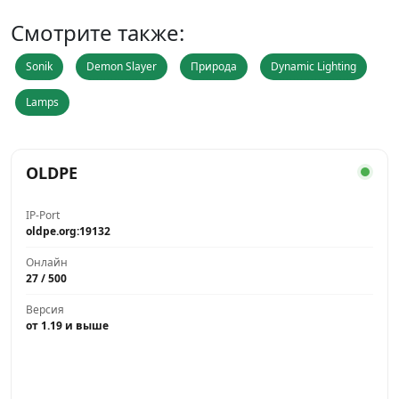
Смотрите также:
Sonik
Demon Slayer
Природа
Dynamic Lighting
Lamps
OLDPE
IP-Port
oldpe.org:19132
Онлайн
27 / 500
Версия
от 1.19 и выше
Играть