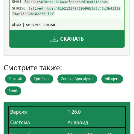
SHA1:
f30d61c5878e5d0878a3cfe9dc39d783d515a304
SHA256:
3a61be4ffbdac401b212579719b96b3d3d43c3b41920
74ae7349084822764f0f
xbox | servers |music
СКАЧАТЬ
Смотрите также:
Fapcraft
Epic Fight
Zombie Apocalypse
Villagers
Sonik
Версия
1.26.0
Система
Андроид