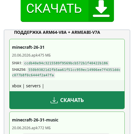
ПОДДЕРЖКА ARM64-V8A + ARMEABI-V7A
minecraft-26-31
20.06.2026
.apk
475 МБ
SHA1:
ccdb40e94c3215589f9569bcb572b1f40422b186
SHA256:
550b93821d2fb5aa61f51cc959ec14906ee7f4351ddc
c077b8f0c6444f2a47fa
xbox | servers |
СКАЧАТЬ
minecraft-26-31-music
20.06.2026
.apk
772 МБ