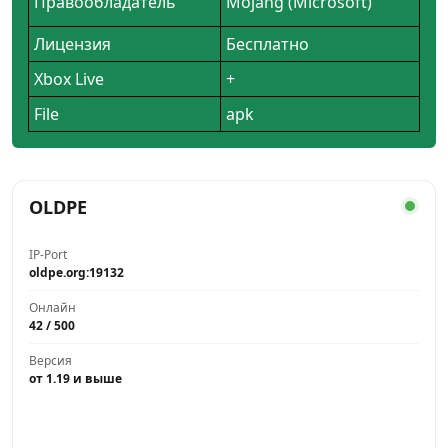
Правообладатель
Mojang (Microsoft)
Лицензия
Бесплатно
Xbox Live
+
File
apk
OLDPE
IP-Port
oldpe.org:19132
Онлайн
42 / 500
Версия
от 1.19 и выше
Играть