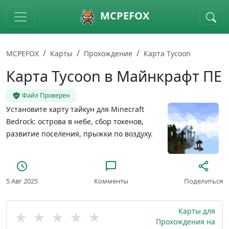
Skip to main content
MCPEFOX
MCPEFOX
Карты
Прохождение
Карта Tycoon
Карта Tycoon в Майнкрафт ПЕ
Файл Проверен
Установите карту тайкун для Minecraft
Bedrock: острова в небе, сбор токенов,
развитие поселения, прыжки по воздуху.
5 Авг 2025
Комменты
Поделиться
Карты для
★
★
★
★
★
Прохождения на