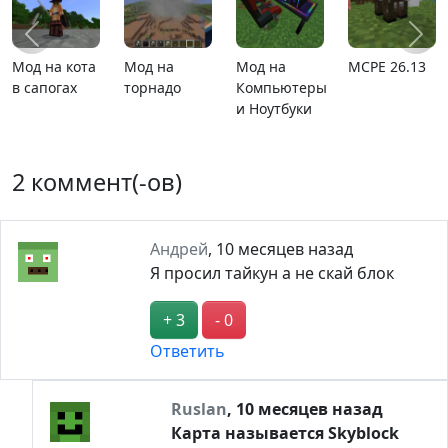
26.13
Карта
MCPE 26.1
Карта ада
Мод I He
расширяющийся
It Too
барьер
2 коммент(-ов)
Андрей
,
10 месяцев назад
Я просил тайкун а не скай блок
+ 3
- 0
Ответить
Ruslan
,
10 месяцев назад
Карта называется Skyblock