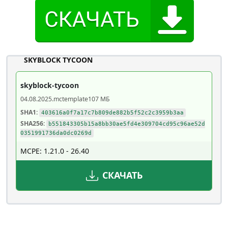
SKYBLOCK TYCOON
skyblock-tycoon
04.08.2025
.mctemplate
107 МБ
SHA1:
403616a0f7a17c7b809de882b5f52c2c3959b3aa
SHA256:
b551843305b15a8bb30ae5fd4e309704cd95c96ae52d
0351991736da0dc0269d
MCPE: 1.21.0 - 26.40
СКАЧАТЬ