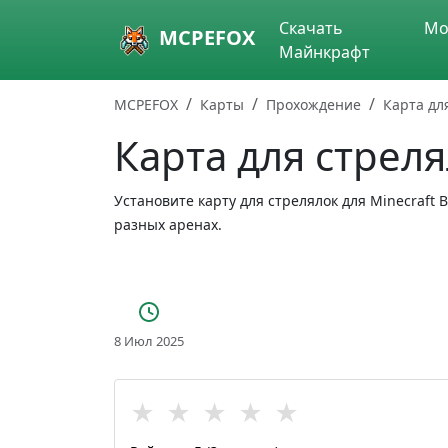
Skip to main content
Скачать
Мо
MCPEFOX
Майнкрафт
MCPEFOX
Карты
Прохождение
Карта дл
Карта для стрел
Установите карту для стрелялок для Minecraf
разных аренах.
8 Июл 2025
★
★
★
★
★