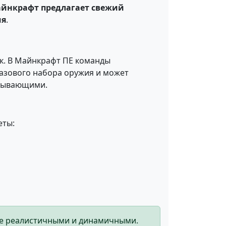
Майнкрафт предлагает свежий
ия
.
ек. В Майнкрафт ПЕ команды
базового набора оружия и может
атывающими.
еты:
лее реалистичными и динамичными.