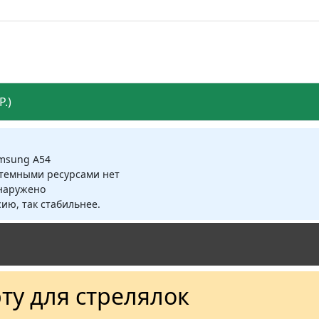
.)
amsung A54
стемными ресурсами нет
бнаружено
ию, так стабильнее.
ту для стрелялок