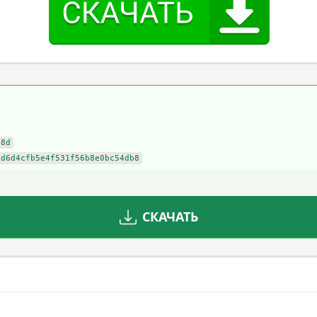
d8d
7d6d4cfb5e4f531f56b8e0bc54db8
СКАЧАТЬ