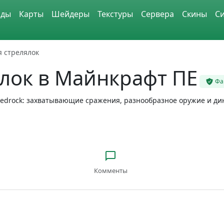
ды
Карты
Шейдеры
Текстуры
Сервера
Скины
С
я стрелялок
ялок в Майнкрафт ПЕ
Фа
t Bedrock: захватывающие сражения, разнообразное оружие и 
Комменты