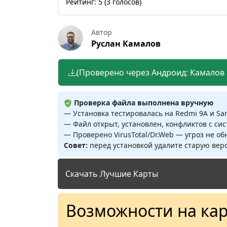
Рейтинг:
5
(
3
голосов)
Автор
Руслан Камалов
(Проверено через Андроид: Камалов Р
Проверка файла выполнена вручную
— Установка тестировалась на Redmi 9A и S
— Файл открыт, установлен, конфликтов с си
— Проверено VirusTotal/Dr.Web — угроз не о
Совет:
перед установкой удалите старую верс
Скачать Лучшие Карты
Возможности на кар