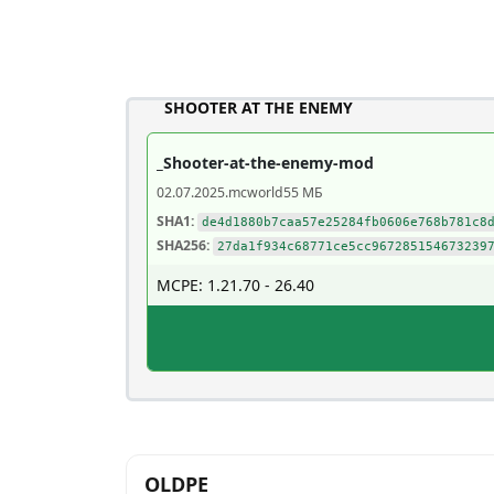
SHOOTER AT THE ENEMY
_Shooter-at-the-enemy-mod
02.07.2025
.mcworld
55 МБ
SHA1:
de4d1880b7caa57e25284fb0606e768b781c8
SHA256:
27da1f934c68771ce5cc967285154673239
MCPE: 1.21.70 - 26.40
OLDPE