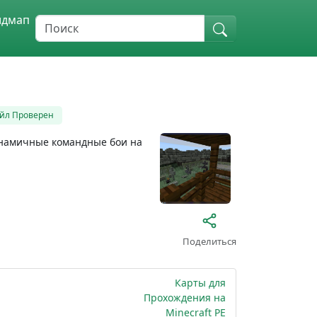
идмап
йл Проверен
динамичные командные бои на
Поделиться
Карты для
Прохождения на
Minecraft PE