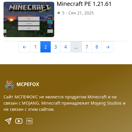
Minecraft PE 1.21.61
★ 5 - Сен 21, 2025
←
1
2
3
4
…
7
8
→
MCPEFOX
Сайт МСПЕФОКС не является продуктом Minecraft и не
связан с MOJANG. Minecraft принадлежит Mojang Studios и
не связан с этим сайтом.