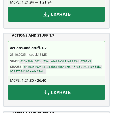
MCPE: 1.21.94 — 1.21.94
СКАЧАТЬ
ACTIONS AND STUFF 1.7
actions-and-stuff-1-7
23.10.2025
.mcpack
18 МБ
SHA1:
013a7b0b802cb73ebadef9a3f1149033dd6761a5
SHA256:
d4803d892468131aba17ba47c094f76f619931eafdb2
91f5752d1b6eade45afc
MCPE: 1.21.80 - 26.40
СКАЧАТЬ