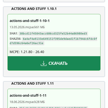
ACTIONS AND STUFF 1.10.1
actions-and-stuff-1-10-1
13.05.2026
.mcpack
61 МБ
SHA1:
38bcd11f45043acc686cd325fe52b44a86980ed3
SHA256:
6a4af4a9133e649151f395de9daed1f1b794dc6fdc0f
d7d596c64a6ef26ac31e
MCPE: 1.21.80 - 26.40
СКАЧАТЬ
ACTIONS AND STUFF 1.11
actions-and-stuff-1-11
18.06.2026
.mcpack
28 МБ