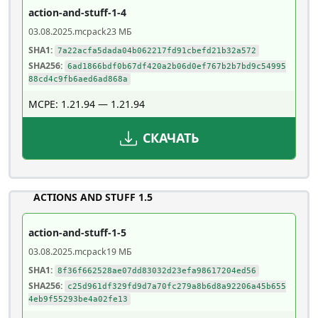
action-and-stuff-1-4
03.08.2025
.mcpack
23 МБ
SHA1:
7a22acfa5dada04b062217fd91cbefd21b32a572
SHA256:
6ad1866bdf0b67df420a2b06d0ef767b2b7bd9c54995
88cd4c9fb6aed6ad868a
MCPE: 1.21.94 — 1.21.94
СКАЧАТЬ
ACTIONS AND STUFF 1.5
action-and-stuff-1-5
03.08.2025
.mcpack
19 МБ
SHA1:
8f36f662528ae07dd83032d23efa98617204ed56
SHA256:
c25d961df329fd9d7a70fc279a8b6d8a92206a45b655
4eb9f55293be4a02fe13