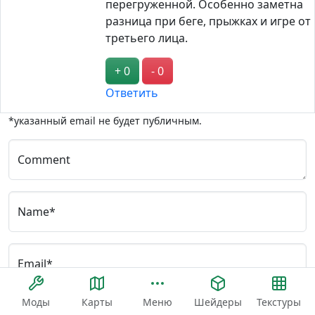
перегруженной. Особенно заметна
разница при беге, прыжках и игре от
третьего лица.
+ 0
- 0
Ответить
*указанный email не будет публичным.
Comment
Name*
Email*
Моды
Карты
Меню
Шейдеры
Текстуры
Сохранить почту и имя пользователя