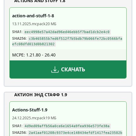
ACTIONS AND STUFF 1.8
action-and-stuff-1-8
13.11.2025
.mcpack
20 МБ
SHA1:
eec4998e57a42dad96ed46ebb5f7bad1dcb2e4c0
SHA256:
c3b465855b7ed6f512f7b5bdb79b066fe72bc0566bfa
efc08dfd013d0b821302
MCPE: 1.21.80 - 26.40
СКАЧАТЬ
АКТИОН ЭНД СТАФФ 1.9
Actions-Stuff-1.9
24.12.2025
.mcpack
19 МБ
SHA1:
4d9ed09affb56a0ce6e1654a9fea936e573fe38a
SHA256:
2a41aaf01208c9373e4ce148434efdf1417fea23502b