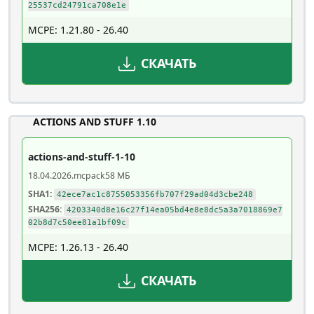
25537cd24791ca708e1e
MCPE: 1.21.80 - 26.40
СКАЧАТЬ
ACTIONS AND STUFF 1.10
actions-and-stuff-1-10
18.04.2026
.mcpack
58 МБ
SHA1:
42ece7ac1c8755053356fb707f29ad04d3cbe248
SHA256:
4203340d8e16c27f14ea05bd4e8e8dc5a3a7018869e7
02b8d7c50ee81a1bf09c
MCPE: 1.26.13 - 26.40
СКАЧАТЬ