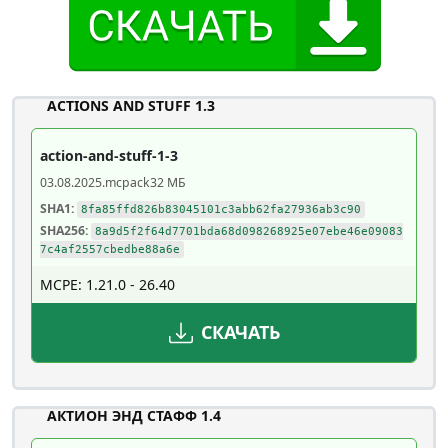
ACTIONS AND STUFF 1.3
action-and-stuff-1-3
03.08.2025
.mcpack
32 МБ
SHA1:
8fa85ffd826b83045101c3abb62fa27936ab3c90
SHA256:
8a9d5f2f64d7701bda68d098268925e07ebe46e09083
7c4af2557cbedbe88a6e
MCPE: 1.21.0 - 26.40
СКАЧАТЬ
АКТИОН ЭНД СТАФФ 1.4