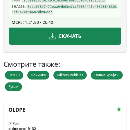
SHA1:
9b6e9a2673e7c93c5d59e036eccba646f93032d5
SHA256:
3cba6f8f7471eaa94b68e01af268440fd48608848303
3bf142bc5b602db96ec7
MCPE: 1.21.80 - 26.40
СКАЧАТЬ
Смотрите также:
Ben 10
Починка
Military Vehicles
Новые крафты
Рубли
OLDPE
IP-Port
oldpe.org:19132