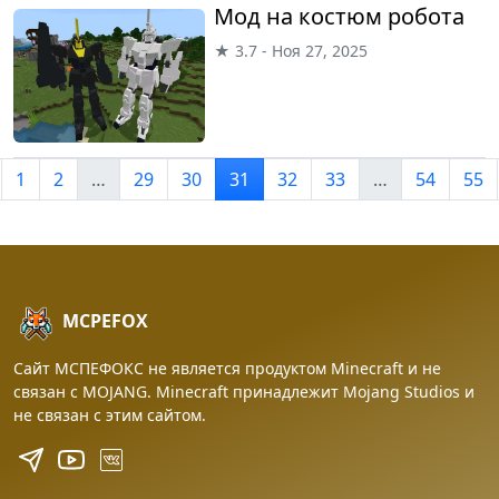
Мод на костюм робота
★ 3.7 - Ноя 27, 2025
1
2
…
29
30
31
32
33
…
54
55
MCPEFOX
Сайт МСПЕФОКС не является продуктом Minecraft и не
связан с MOJANG. Minecraft принадлежит Mojang Studios и
не связан с этим сайтом.