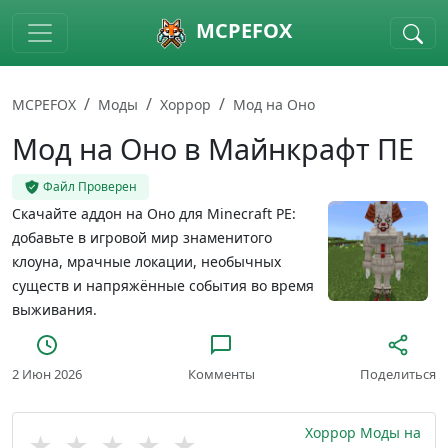
Skip to main content
MCPEFOX
MCPEFOX
Моды
Хоррор
Мод на Оно
Мод на Оно в Майнкрафт ПЕ
Файл Проверен
Скачайте аддон на Оно для Minecraft PE:
добавьте в игровой мир знаменитого
клоуна, мрачные локации, необычных
существ и напряжённые события во время
выживания.
2 Июн 2026
Комменты
Поделиться
Хоррор Моды на
★
★
★
★
★