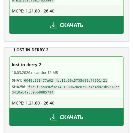
97b2b181bf0a1fd53aef
MCPE: 1.21.80 - 26.40
СКАЧАТЬ
LOST IN DERRY 2
lost-in-derry-2
10.03.2026
.mcaddon
15 МБ
SHA1:
6048c589477a02ffbc12b36c5735d88d7f301f21
SHA256:
f3e9f8ba896f3e1461580620e0796e4e4d823b5278de
3410ab4acb9bb8885794
MCPE: 1.21.80 - 26.40
СКАЧАТЬ