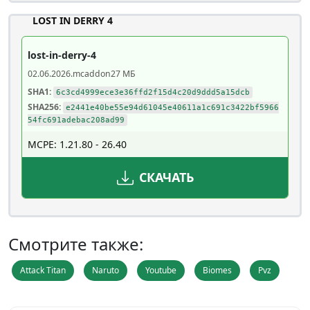
LOST IN DERRY 4
lost-in-derry-4
02.06.2026
.mcaddon
27 МБ
SHA1:
6c3cd4999ece3e36ffd2f15d4c20d9ddd5a15dcb
SHA256:
e2441e40be55e94d61045e40611a1c691c3422bf5966
54fc691adebac208ad99
MCPE: 1.21.80 - 26.40
СКАЧАТЬ
Смотрите также:
Attack Titan
Naruto
Youtube
Biomes
Pvz