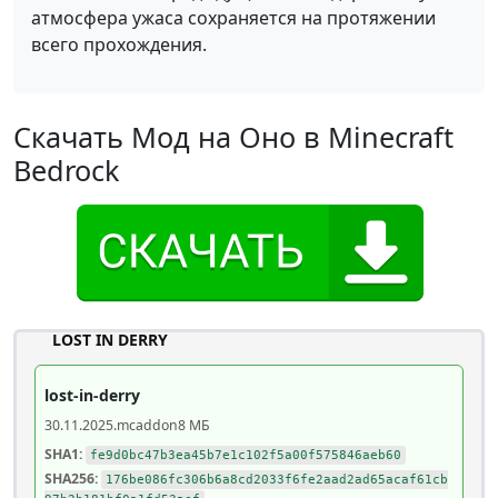
атмосфера ужаса сохраняется на протяжении
всего прохождения.
Скачать Мод на Оно в Minecraft
Bedrock
LOST IN DERRY
lost-in-derry
30.11.2025
.mcaddon
8 МБ
SHA1:
fe9d0bc47b3ea45b7e1c102f5a00f575846aeb60
SHA256:
176be086fc306b6a8cd2033f6fe2aad2ad65acaf61cb