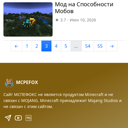
Мод на Способности
Мобов
★ 3.7 - Июн 10, 2026
←
1
2
3
4
5
…
54
55
→
MCPEFOX
Сайт МСПЕФОКС не является продуктом Minecraft и не
связан с MOJANG. Minecraft принадлежит Mojang Studios и
не связан с этим сайтом.