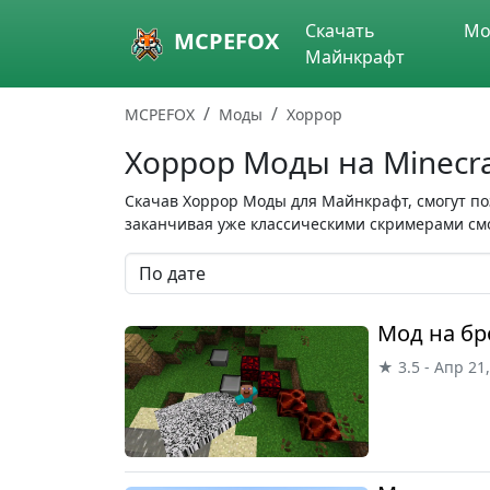
Skip to main content
Скачать
Мо
MCPEFOX
Майнкрафт
MCPEFOX
Моды
Хоррор
Хоррор Моды на Minecra
Скачав Хоррор Моды для Майнкрафт, смогут по
заканчивая уже классическими скримерами смо
Мод на бр
★ 3.5 - Апр 21