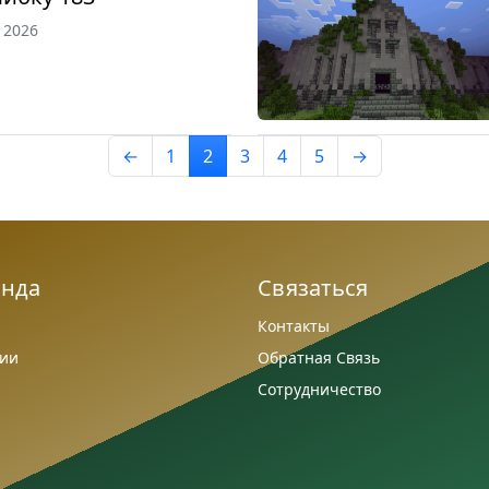
, 2026
←
1
2
3
4
5
→
анда
Связаться
Контакты
сии
Обратная Связь
Сотрудничество