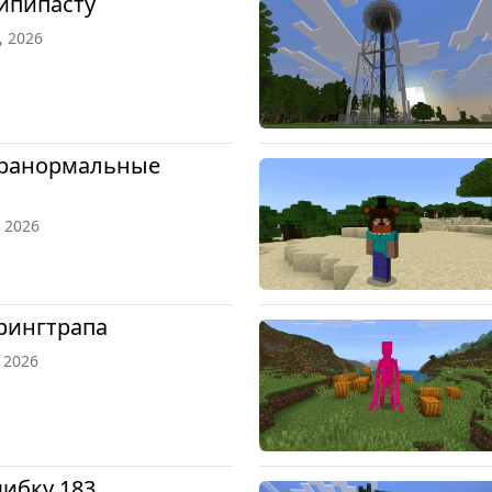
ипипасту
, 2026
аранормальные
, 2026
рингтрапа
, 2026
ибку 183