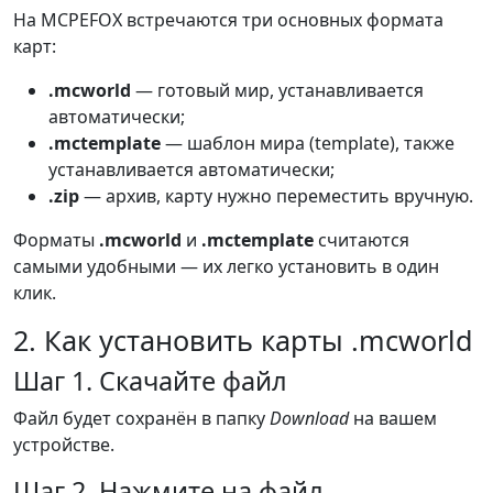
На MCPEFOX встречаются три основных формата
карт:
.mcworld
— готовый мир, устанавливается
автоматически;
.mctemplate
— шаблон мира (template), также
устанавливается автоматически;
.zip
— архив, карту нужно переместить вручную.
Форматы
.mcworld
и
.mctemplate
считаются
самыми удобными — их легко установить в один
клик.
2. Как установить карты .mcworld
Шаг 1. Скачайте файл
Файл будет сохранён в папку
Download
на вашем
устройстве.
Шаг 2. Нажмите на файл