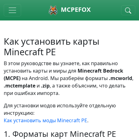
Skip to main content
MCPEFOX
Как установить карты
Minecraft PE
В этом руководстве вы узнаете, как правильно
установить карты и миры для
Minecraft Bedrock
(MCPE)
на Android. Мы разберём форматы
.mcworld
,
.mctemplate
и
.zip
, а также объясним, что делать
при ошибках импорта.
Для установки модов используйте отдельную
инструкцию:
Как установить моды Minecraft PE
.
1. Форматы карт Minecraft PE